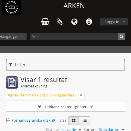
ARKEN
Logga in
ökingångar
Filter
Visar 1 resultat
Arkivbeskrivning
Agnes Hammarskjöld. Hyllningsadresser på 60-årsdagen
Utökade sökmöjligheter
Förhandsgranska utskrift
Visa:
Riktning:
Fallande
Sortera:
Startdatum