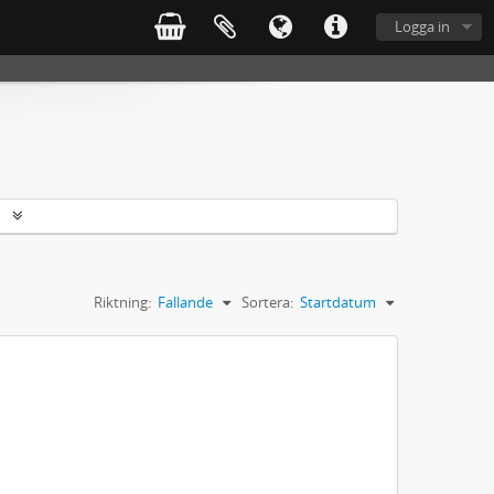
Logga in
r
Riktning:
Fallande
Sortera:
Startdatum