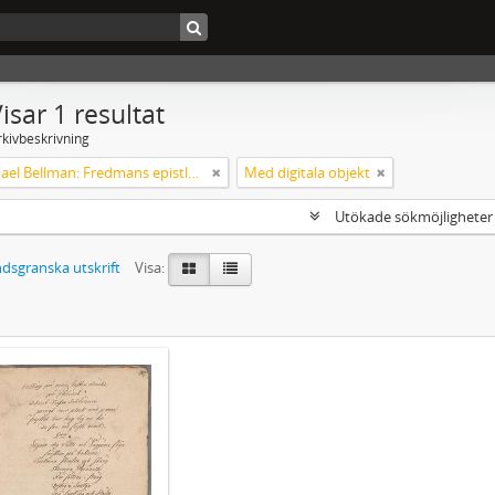
isar 1 resultat
rkivbeskrivning
Carl Michael Bellman: Fredmans epistlar och sånger m.fl. Bellman-texter
Med digitala objekt
Utökade sökmöjlighete
dsgranska utskrift
Visa: