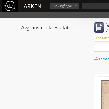
ARKEN
Sökingångar
V
Avgränsa sökresultatet:
A
Förhan