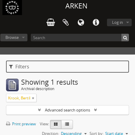
ARKEN
Log in
Browse
Filters
Showing 1 results
Archival description
Krook, Bertil
Advanced search options
Print preview
View:
Direction:
Descending
Sort by:
Start date