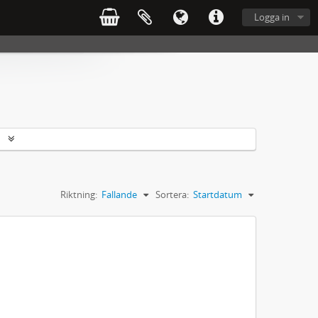
Logga in
r
Riktning:
Fallande
Sortera:
Startdatum