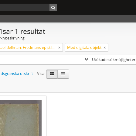
isar 1 resultat
rkivbeskrivning
Carl Michael Bellman: Fredmans epistlar m.m.
Med digitala objekt
Utökade sökmöjlighete
dsgranska utskrift
Visa: