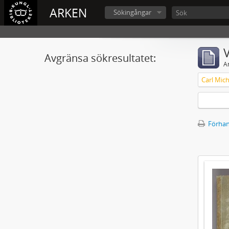
ARKEN
Sökingångar
V
Avgränsa sökresultatet:
A
Förhan