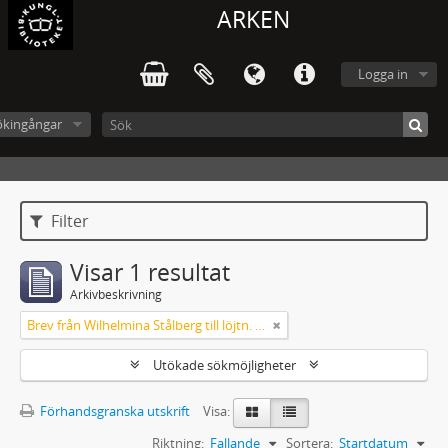
ARKEN
Logga in
ökingångar
Filter
Visar 1 resultat
Arkivbeskrivning
Brev från Wilhelmina Stålberg till löjtn. Ridderstad 1857
Utökade sökmöjligheter
Förhandsgranska utskrift
Visa:
Riktning:
Fallande
Sortera:
Startdatum