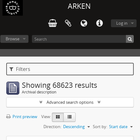
ARKEN
Log in
Browse
Filters
Showing 68623 results
Archival description
Advanced search options
Print preview
View:
Direction:
Descending
Sort by:
Start date