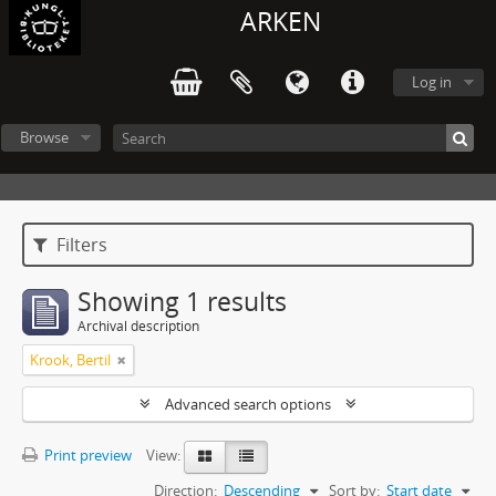
ARKEN
Log in
Browse
Filters
Showing 1 results
Archival description
Krook, Bertil
Advanced search options
Print preview
View:
Direction:
Descending
Sort by:
Start date