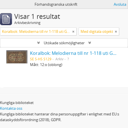
Förhandsgranska utskrift
Avsluta
Visar 1 resultat
Arkivbeskrivning
Koralbok: Melodierna till nr 1-118 uti Gamla Psalmboken, enstämmigt satta
Med digitala objekt
Utökade sökmöjligheter
Koralbok: Melodierna till nr 1-118 uti Gamla Psalmboken, enstämmigt satta
SE S-HS S129
Arkiv
?
Mått: 12:o (oblong)
Kungliga biblioteket
Kontakta oss
Kungliga biblioteket hanterar dina personuppgifter i enlighet med EU:s
dataskyddsförordning (2018), GDPR.