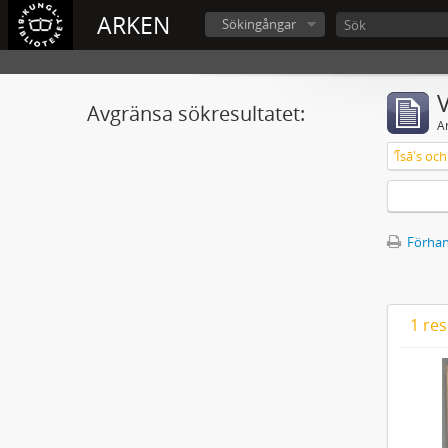
ARKEN
Sökingångar
V
Avgränsa sökresultatet:
A
ʼĪsā's o
Förhan
1 res