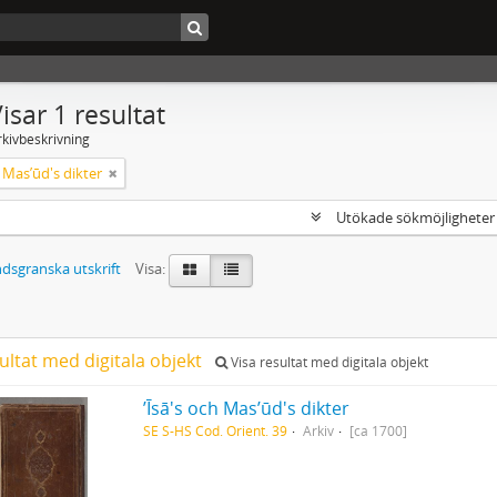
isar 1 resultat
rkivbeskrivning
ch Masʼūd's dikter
Utökade sökmöjlighete
dsgranska utskrift
Visa:
ultat med digitala objekt
Visa resultat med digitala objekt
ʼĪsā's och Masʼūd's dikter
SE S-HS Cod. Orient. 39
Arkiv
[ca 1700]