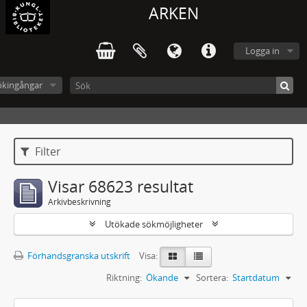
ARKEN
Logga in
ökingångar
Filter
Visar 68623 resultat
Arkivbeskrivning
Utökade sökmöjligheter
Förhandsgranska utskrift
Visa:
Riktning:
Ökande
Sortera:
Startdatum