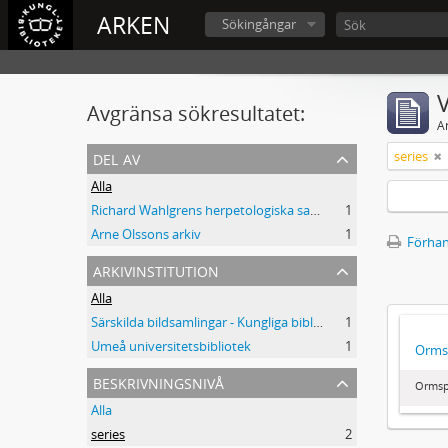
ARKEN
Sökingångar
V
Avgränsa sökresultatet:
A
del av
series
Alla
Richard Wahlgrens herpetologiska samling
1
Arne Olssons arkiv
1
Förhan
arkivinstitution
Alla
Särskilda bildsamlingar - Kungliga biblioteket
1
Umeå universitetsbibliotek
1
Orms
beskrivningsnivå
Ormsp
Alla
series
2