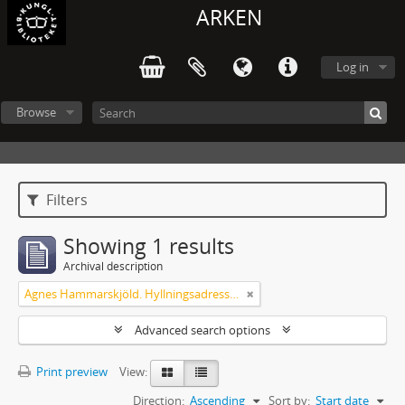
ARKEN
Log in
Browse
Filters
Showing 1 results
Archival description
Agnes Hammarskjöld. Hyllningsadresser på 60-årsdagen
Advanced search options
Print preview
View:
Direction:
Ascending
Sort by:
Start date