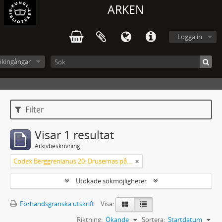
ARKEN
Logga in
ökingångar
Filter
Visar 1 resultat
Arkivbeskrivning
Codex Berggrenianus 20: Drusernas på Libanon heliga bok
Utökade sökmöjligheter
Förhandsgranska utskrift
Visa:
Riktning:
Ökande
Sortera:
Startdatum