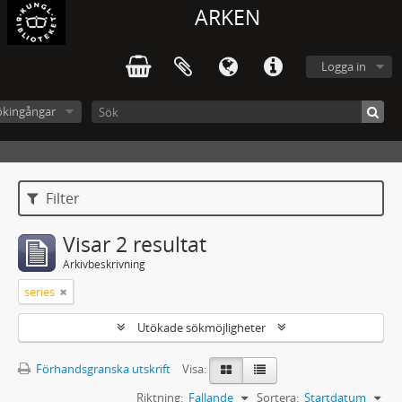
ARKEN
Logga in
ökingångar
Filter
Visar 2 resultat
Arkivbeskrivning
series
Utökade sökmöjligheter
Förhandsgranska utskrift
Visa:
Riktning:
Fallande
Sortera:
Startdatum