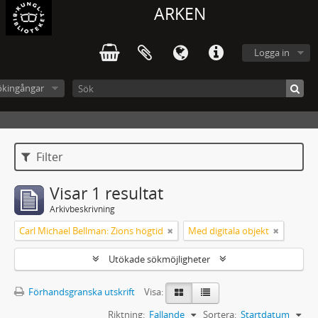
ARKEN
Logga in
ökingångar
Filter
Visar 1 resultat
Arkivbeskrivning
Carl Michael Bellman: Zions högtid
Med digitala objekt
Utökade sökmöjligheter
Förhandsgranska utskrift
Visa:
Riktning:
Fallande
Sortera:
Startdatum