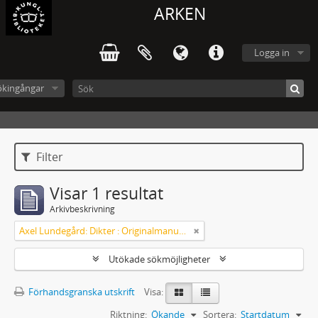
ARKEN
Logga in
ökingångar
Filter
Visar 1 resultat
Arkivbeskrivning
Axel Lundegård: Dikter : Originalmanuskript
Utökade sökmöjligheter
Förhandsgranska utskrift
Visa:
Riktning:
Ökande
Sortera:
Startdatum