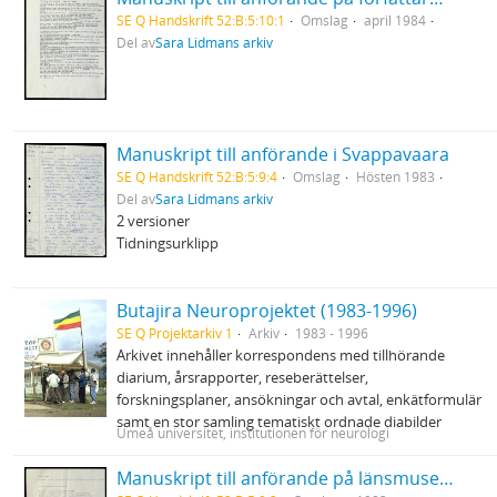
SE Q Handskrift 52:B:5:10:1
Omslag
april 1984
Del av
Sara Lidmans arkiv
Manuskript till anförande i Svappavaara
SE Q Handskrift 52:B:5:9:4
Omslag
Hösten 1983
Del av
Sara Lidmans arkiv
2 versioner
Tidningsurklipp
Butajira Neuroprojektet (1983-1996)
SE Q Projektarkiv 1
Arkiv
1983 - 1996
Arkivet innehåller korrespondens med tillhörande
diarium, årsrapporter, reseberättelser,
forskningsplaner, ansökningar och avtal, enkätformulär
samt en stor samling tematiskt ordnade diabilder
Umeå universitet, institutionen för neurologi
Manuskript till anförande på länsmuseet i Umeå vid invigningen av Sinnenas skog 12/6 1983