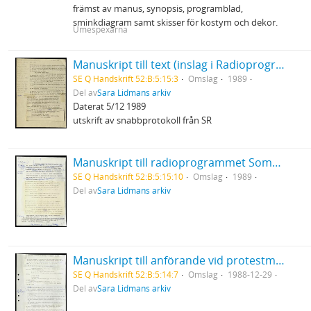
främst av manus, synopsis, programblad,
sminkdiagram samt skisser för kostym och dekor.
Umespexarna
Manuskript till text (inslag i Radioprogrammet OBS?)
SE Q Handskrift 52:B:5:15:3
Omslag
1989
Del av
Sara Lidmans arkiv
Daterat 5/12 1989
utskrift av snabbprotokoll från SR
Manuskript till radioprogrammet Sommar
SE Q Handskrift 52:B:5:15:10
Omslag
1989
Del av
Sara Lidmans arkiv
Manuskript till anförande vid protestmöte om järnvägen i Arvidsjaur
SE Q Handskrift 52:B:5:14:7
Omslag
1988-12-29
Del av
Sara Lidmans arkiv