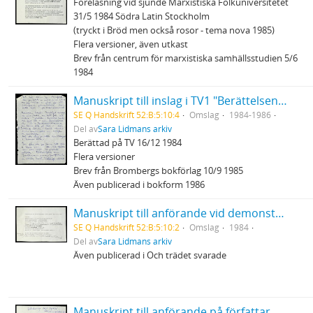
Föreläsning vid sjunde Marxistiska Folkuniversitetet
31/5 1984 Södra Latin Stockholm
(tryckt i Bröd men också rosor - tema nova 1985)
Flera versioner, även utkast
Brev från centrum för marxistiska samhällsstudien 5/6
1984
Manuskript till inslag i TV1 "Berättelsen ur bakfickan" ... när dem sopade hela byn oppåt väggarna...
SE Q Handskrift 52:B:5:10:4
Omslag
1984-1986
Del av
Sara Lidmans arkiv
Berättad på TV 16/12 1984
Flera versioner
Brev från Brombergs bokförlag 10/9 1985
Även publicerad i bokform 1986
Manuskript till anförande vid demonstration mot Bilderberggruppen som höll möte på Grand hotel Saltsjöbaden 12/5 1984
SE Q Handskrift 52:B:5:10:2
Omslag
1984
Del av
Sara Lidmans arkiv
Även publicerad i Och trädet svarade
Manuskript till anförande på författarmöte i Helsingfors