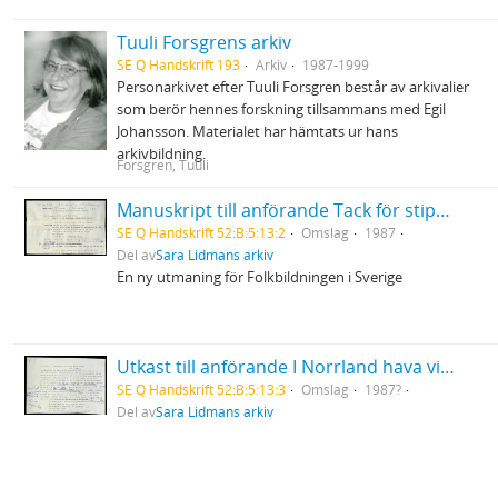
Tuuli Forsgrens arkiv
SE Q Handskrift 193
Arkiv
1987-1999
Personarkivet efter Tuuli Forsgren består av arkivalier
som berör hennes forskning tillsammans med Egil
Johansson. Materialet har hämtats ur hans
arkivbildning.
Forsgren, Tuuli
Manuskript till anförande Tack för stipendium utdelat av Svenska Folkbildningsförbundet i Halmstad
SE Q Handskrift 52:B:5:13:2
Omslag
1987
Del av
Sara Lidmans arkiv
En ny utmaning för Folkbildningen i Sverige
Utkast till anförande I Norrland hava vi en stor del av Sverige
SE Q Handskrift 52:B:5:13:3
Omslag
1987?
Del av
Sara Lidmans arkiv