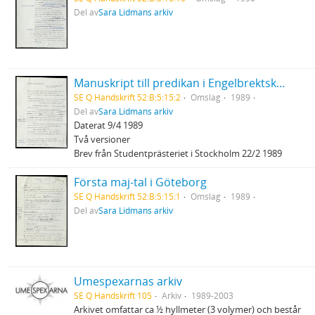
Del av
Sara Lidmans arkiv
Manuskript till predikan i Engelbrektskyrkan
SE Q Handskrift 52:B:5:15:2
Omslag
1989
Del av
Sara Lidmans arkiv
Daterat 9/4 1989
Två versioner
Brev från Studentprästeriet i Stockholm 22/2 1989
Första maj-tal i Göteborg
SE Q Handskrift 52:B:5:15:1
Omslag
1989
Del av
Sara Lidmans arkiv
Umespexarnas arkiv
SE Q Handskrift 105
Arkiv
1989-2003
Arkivet omfattar ca ½ hyllmeter (3 volymer) och består