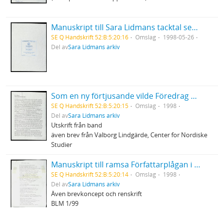
Manuskript till Sara Lidmans tacktal sedan hon tagit emot Sixten Heymans priset vid Göteborgs universitet
SE Q Handskrift 52:B:5:20:16
Omslag
1998-05-26
Del av
Sara Lidmans arkiv
Som en ny förtjusande vilde Föredrag vid konferens i Odense - uppbrottet från modernism
SE Q Handskrift 52:B:5:20:15
Omslag
1998
Del av
Sara Lidmans arkiv
Utskrift från band
även brev från Valborg Lindgärde, Center for Nordiske
Studier
Manuskript till ramsa Författarplågan i Norden
SE Q Handskrift 52:B:5:20:14
Omslag
1998
Del av
Sara Lidmans arkiv
Även brevkoncept och renskrift
BLM 1/99