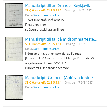
Manuskript till anförande i Reykjavik
SE Q Handskrift 52:B:5:13:5
Omslag
14/9 1987
Del av
Sara Lidmans arkiv
"Lov till de små språkens liv"
Flera versioner
se även pressklippsamlingen
Manuskript till tal på midsommarfesten i Burträsk
SE Q Handskrift 52:B:5:13:1
Omslag
1987
Del av
Sara Lidmans arkiv
I Norrland hava vi en stor del av Sverige
Jfr även tal på Norrbottens Bildningsförbunds 50-
årsjubileum i Luleå 16/6 1987
Publicerat i Och trädet svarade
Manuskript "Granen" (Anförande vid Sveriges Ekumeniska Kvinnoråds konferens)
SE Q Handskrift 52:B:5:13:4
Omslag
7-9/8 1987
Del av
Sara Lidmans arkiv