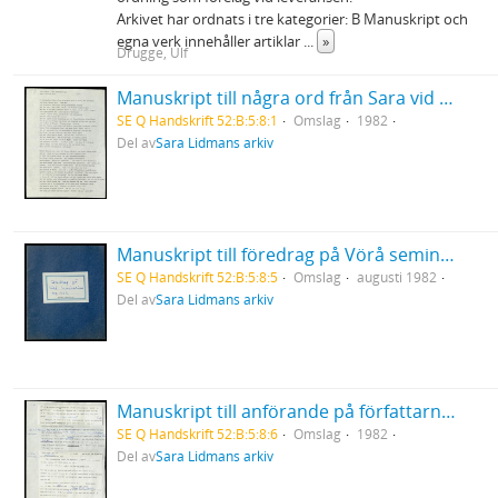
Arkivet har ordnats i tre kategorier: B Manuskript och
egna verk innehåller artiklar
...
»
Drugge, Ulf
Manuskript till några ord från Sara vid Birgit Ståhl-Nybergs jordfästning
SE Q Handskrift 52:B:5:8:1
Omslag
1982
Del av
Sara Lidmans arkiv
Manuskript till föredrag på Vörå seminarium
SE Q Handskrift 52:B:5:8:5
Omslag
augusti 1982
Del av
Sara Lidmans arkiv
Manuskript till anförande på författarnas attack i Luleå och Skellefteå 27-28/10 1982
SE Q Handskrift 52:B:5:8:6
Omslag
1982
Del av
Sara Lidmans arkiv