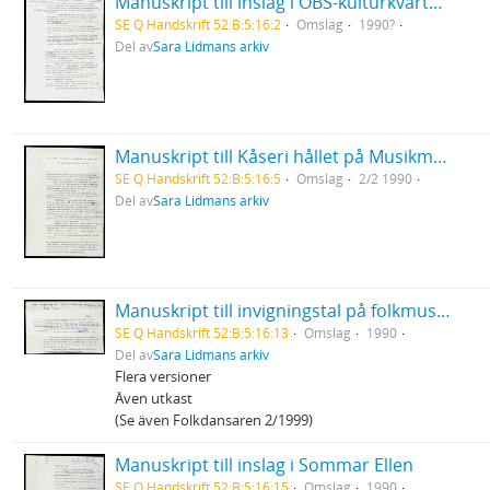
Manuskript till inslag i OBS-kulturkvarten Rasism under pornografisk flagg
SE Q Handskrift 52:B:5:16:2
Omslag
1990?
Del av
Sara Lidmans arkiv
Manuskript till Kåseri hållet på Musikmuseet "När mina farmödrar möttes i Burundi"
SE Q Handskrift 52:B:5:16:5
Omslag
2/2 1990
Del av
Sara Lidmans arkiv
Manuskript till invigningstal på folkmusikfestivalen i Falun
SE Q Handskrift 52:B:5:16:13
Omslag
1990
Del av
Sara Lidmans arkiv
Flera versioner
Även utkast
(Se även Folkdansaren 2/1999)
Manuskript till inslag i Sommar Ellen
SE Q Handskrift 52:B:5:16:15
Omslag
1990