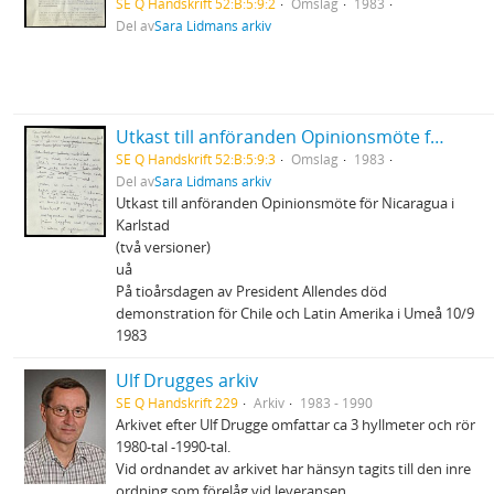
SE Q Handskrift 52:B:5:9:2
Omslag
1983
Del av
Sara Lidmans arkiv
Utkast till anföranden Opinionsmöte för Nicaragua i Karlstad m.m.
SE Q Handskrift 52:B:5:9:3
Omslag
1983
Del av
Sara Lidmans arkiv
Utkast till anföranden Opinionsmöte för Nicaragua i
Karlstad
(två versioner)
uå
På tioårsdagen av President Allendes död
demonstration för Chile och Latin Amerika i Umeå 10/9
1983
Ulf Drugges arkiv
SE Q Handskrift 229
Arkiv
1983 - 1990
Arkivet efter Ulf Drugge omfattar ca 3 hyllmeter och rör
1980-tal -1990-tal.
Vid ordnandet av arkivet har hänsyn tagits till den inre
ordning som förelåg vid leveransen.