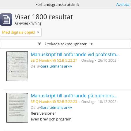
Förhandsgranska utskrift
Avsluta
Visar 1800 resultat
Arkivbeskrivning
Med digitala objekt
Utökade sökmöjligheter
Manuskript till anförande vid protestmöte mot USA:s krig i Irak Luleå stadshus
SE Q Handskrift 52:B:5:22:21
Omslag
26/10 2002
Del av
Sara Lidmans arkiv
Manuskript till anförande på opinionsmöte på de mänskliga rättigheternas dag mot USA:s krigshot mot Irak i ABF-huset Stockholm
SE Q Handskrift 52:B:5:22:23
Omslag
10/12 2002
Del av
Sara Lidmans arkiv
flera versioner
även brev och program