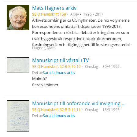
Mats Hagners arkiv
SE Q Handskrift 159
Arkiv
1996 - 2017
Arkivets omfång är ca 0.5 hyllmeter. De nio volymerna
korrespondens omfattar tidsperioden 1996-2017.
Korrespondensen rör bl.a. debatter kring ämnen som
trakthyggesbruk respektive naturkulturmetoden,
forskningsetik och tillgänglighet till forskningsmaterial.
Hagner, Mats
Manuskript till vårtal i TV
SE Q Handskrift 52:B:5:19:12
Omslag
30/4 1995
Del av
Sara Lidmans arkiv
Malmö?
flera versioner
Manuskript till anförande vid invigning av biblioteket i Skellefteå "Tranrop"
SE Q Handskrift 52:B:5:19:11
Omslag
18/3 1995
Del av
Sara Lidmans arkiv