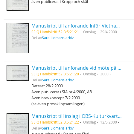
även publicerat i Kropp och skäl
Manuskript till anförande Inför Vietnams seger - 25 årsdagen Katasalen ABF
SE Q Handskrift 52:B:5:21:21
Omslag
29/4 2000
Del av
Sara Lidmans arkiv
Manuskript till anförande vid möte på Palmedagen "Vad kan vi göra?" Internationell solidaritet och vårt ansvar
SE Q Handskrift 52:B:5:21:20
Omslag
2000
Del av
Sara Lidmans arkiv
Daterat 28/2 2000
Även publicerat i SIA nr 4/2000, AB
Även brevkoncept 7/2 2000
(se även pressklippsamlingen)
Manuskript till inslag i OBS-Kulturkvarten "Den användbare löjtnant Calley"
SE Q Handskrift 52:B:5:21:22
Omslag
12/5 2000
Del av
Sara Lidmans arkiv