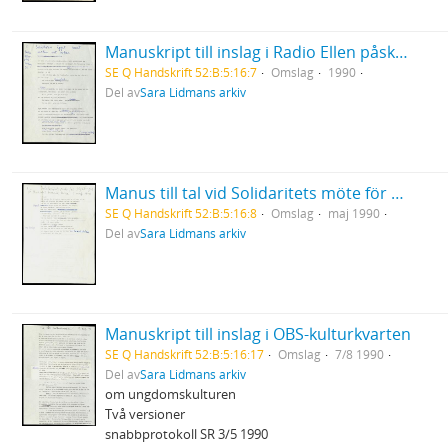
Manuskript till inslag i Radio Ellen påskafton 1990 "Saltkorn ägget runt med det kokar"
SE Q Handskrift 52:B:5:16:7
Omslag
1990
Del av
Sara Lidmans arkiv
Manus till tal vid Solidaritets möte för flyktingar
SE Q Handskrift 52:B:5:16:8
Omslag
maj 1990
Del av
Sara Lidmans arkiv
Manuskript till inslag i OBS-kulturkvarten
SE Q Handskrift 52:B:5:16:17
Omslag
7/8 1990
Del av
Sara Lidmans arkiv
om ungdomskulturen
Två versioner
snabbprotokoll SR 3/5 1990