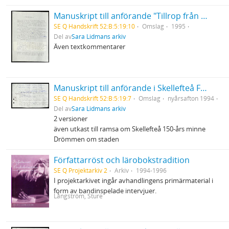
Manuskript till anförande "Tillrop från Sara" vid premiären av Hästen och tranan
SE Q Handskrift 52:B:5:19:10
Omslag
1995
Del av
Sara Lidmans arkiv
Även textkommentarer
Manuskript till anförande i Skellefteå Folkets Park
SE Q Handskrift 52:B:5:19:7
Omslag
nyårsafton 1994
Del av
Sara Lidmans arkiv
2 versioner
även utkast till ramsa om Skellefteå 150-års minne
Drömmen om staden
Författarröst och lärobokstradition
SE Q Projektarkiv 2
Arkiv
1994-1996
I projektarkivet ingår avhandlingens primärmaterial i
form av bandinspelade intervjuer.
Långström, Sture