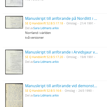
Manuskript till anförande på Nordlitt i Skellefteå
SE Q Handskrift 52:B:5:17:18
Omslag
21/4 1991
Del av
Sara Lidmans arkiv
Norrland i världen
två versioner
Manuskript till anförande i Arvidsjaur vid gala för Inlandsbanan
SE Q Handskrift 52:B:5:17:20
Omslag
19/8 1991
Del av
Sara Lidmans arkiv
Manuskript till anförande vid demonstration mot kärnkraft i Göteborg
SE Q Handskrift 52:B:5:16:6
Omslag
24/3 1990
Del av
Sara Lidmans arkiv