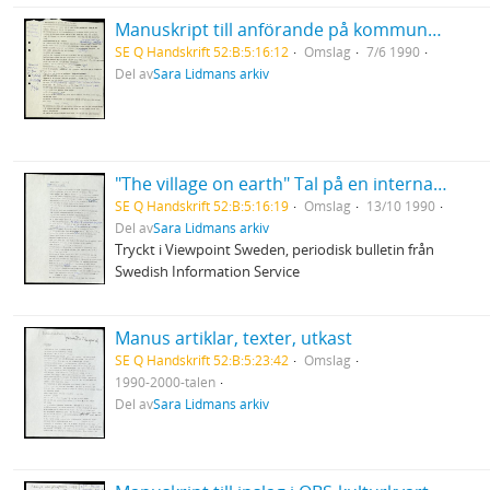
Manuskript till anförande på kommunplanerarkonferens i Skellefteå. I Norrland hava vi en stor del av Sverige
SE Q Handskrift 52:B:5:16:12
Omslag
7/6 1990
Del av
Sara Lidmans arkiv
"The village on earth" Tal på en internationell författarfestival i Toronto, Canada
SE Q Handskrift 52:B:5:16:19
Omslag
13/10 1990
Del av
Sara Lidmans arkiv
Tryckt i Viewpoint Sweden, periodisk bulletin från
Swedish Information Service
Manus artiklar, texter, utkast
SE Q Handskrift 52:B:5:23:42
Omslag
1990-2000-talen
Del av
Sara Lidmans arkiv