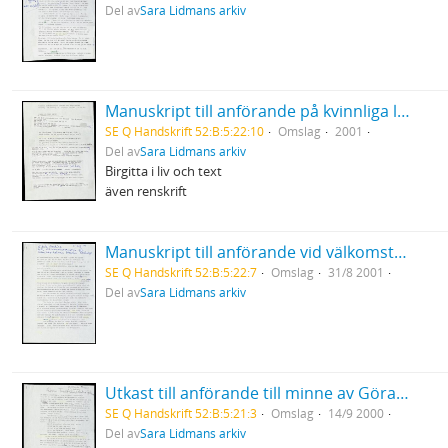
Del av
Sara Lidmans arkiv
Manuskript till anförande på kvinnliga litteraturvetares konferens med Birgitta Holms 65-års dag som anledning för semenariet
SE Q Handskrift 52:B:5:22:10
Omslag
2001
Del av
Sara Lidmans arkiv
Birgitta i liv och text
även renskrift
Manuskript till anförande vid välkomstceremoni för lärarhögskolans första årskurs (Aula Nordica, Umeå)
SE Q Handskrift 52:B:5:22:7
Omslag
31/8 2001
Del av
Sara Lidmans arkiv
Utkast till anförande till minne av Göran Tunström "Göran Tunströms andra hjärna" Musikhögskolan Göteborg
SE Q Handskrift 52:B:5:21:3
Omslag
14/9 2000
Del av
Sara Lidmans arkiv