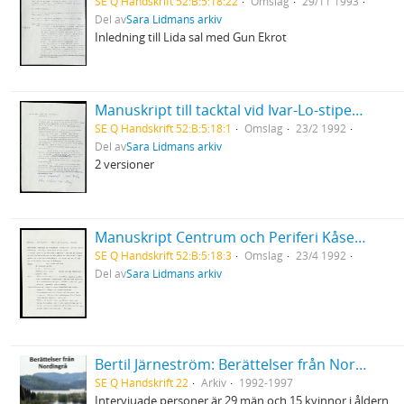
SE Q Handskrift 52:B:5:18:22
Omslag
29/11 1993
Del av
Sara Lidmans arkiv
Inledning till Lida sal med Gun Ekrot
Manuskript till tacktal vid Ivar-Lo-stipendiets utdelning
SE Q Handskrift 52:B:5:18:1
Omslag
23/2 1992
Del av
Sara Lidmans arkiv
2 versioner
Manuskript Centrum och Periferi Kåseri på Konstfack
SE Q Handskrift 52:B:5:18:3
Omslag
23/4 1992
Del av
Sara Lidmans arkiv
Bertil Järneström: Berättelser från Nordingrå, 48 videofilmer inspelade 1992-1997
SE Q Handskrift 22
Arkiv
1992-1997
Intervjuade personer är 29 män och 15 kvinnor i åldern