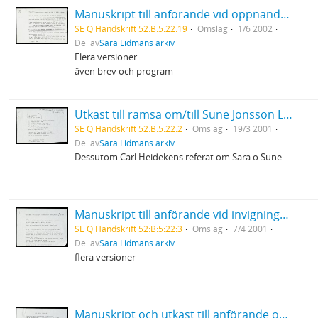
Manuskript till anförande vid öppnandet av den nordiska kongressen inom obstetrik och gynekologi i Umeå
SE Q Handskrift 52:B:5:22:19
Omslag
1/6 2002
Del av
Sara Lidmans arkiv
Flera versioner
även brev och program
Utkast till ramsa om/till Sune Jonsson Länsmuseet i Umeå
SE Q Handskrift 52:B:5:22:2
Omslag
19/3 2001
Del av
Sara Lidmans arkiv
Dessutom Carl Heidekens referat om Sara o Sune
Manuskript till anförande vid invigningen av biblioteket Renfors/Vindeln
SE Q Handskrift 52:B:5:22:3
Omslag
7/4 2001
Del av
Sara Lidmans arkiv
flera versioner
Manuskript och utkast till anförande om Hjördis Schymberg i Alnö kyrka