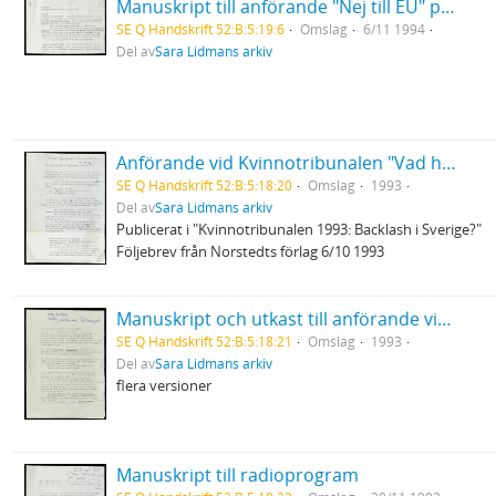
Manuskript till anförande "Nej till EU" på Stadsteaterns gala
SE Q Handskrift 52:B:5:19:6
Omslag
6/11 1994
Del av
Sara Lidmans arkiv
Anförande vid Kvinnotribunalen "Vad har pornografi med atomklyvning att skaffa"
SE Q Handskrift 52:B:5:18:20
Omslag
1993
Del av
Sara Lidmans arkiv
Publicerat i "Kvinnotribunalen 1993: Backlash i Sverige?"
Följebrev från Norstedts förlag 6/10 1993
Manuskript och utkast till anförande vid mottgandet av Harry Martinsson-priset
SE Q Handskrift 52:B:5:18:21
Omslag
1993
Del av
Sara Lidmans arkiv
flera versioner
Manuskript till radioprogram