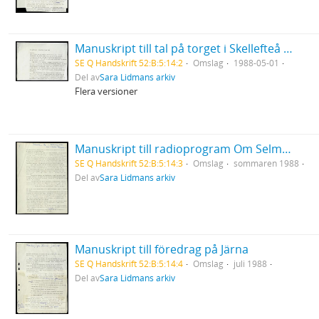
Manuskript till tal på torget i Skellefteå för VPK
SE Q Handskrift 52:B:5:14:2
Omslag
1988-05-01
Del av
Sara Lidmans arkiv
Flera versioner
Manuskript till radioprogram Om Selma Lagerlöf i Radions serie om svenska romaner
SE Q Handskrift 52:B:5:14:3
Omslag
sommaren 1988
Del av
Sara Lidmans arkiv
Manuskript till föredrag på Järna
SE Q Handskrift 52:B:5:14:4
Omslag
juli 1988
Del av
Sara Lidmans arkiv