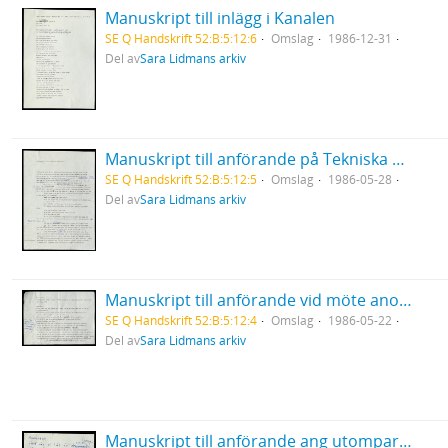
Manuskript till inlägg i Kanalen
SE Q Handskrift 52:B:5:12:6
Omslag
1986-12-31
Del av
Sara Lidmans arkiv
Manuskript till anförande på Tekniska högskolans konferens i Luleå
SE Q Handskrift 52:B:5:12:5
Omslag
1986-05-28
Del av
Sara Lidmans arkiv
Manuskript till anförande vid möte anordnat av Folkkampanjen mot kärnkraft, Umeå
SE Q Handskrift 52:B:5:12:4
Omslag
1986-05-22
Del av
Sara Lidmans arkiv
Manuskript till anförande ang utomparlamentariska aktioner (stoppa gifttågen)