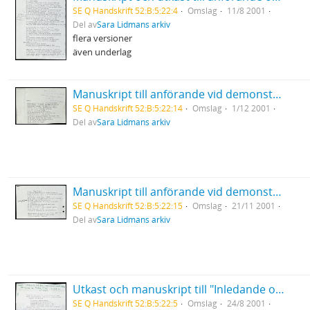
SE Q Handskrift 52:B:5:22:4
Omslag
11/8 2001
Del av
Sara Lidmans arkiv
flera versioner
även underlag
Manuskript till anförande vid demonstration mot USA:s krig mot Afghanistan Medborgarplatsen
SE Q Handskrift 52:B:5:22:14
Omslag
1/12 2001
Del av
Sara Lidmans arkiv
Manuskript till anförande vid demonstration mot USA:s bombningar i Afghanistan I Umeå
SE Q Handskrift 52:B:5:22:15
Omslag
21/11 2001
Del av
Sara Lidmans arkiv
Utkast och manuskript till "Inledande ord före Sven David Sandströms musik till en Mölna-Elegi" på Slottet
SE Q Handskrift 52:B:5:22:5
Omslag
24/8 2001