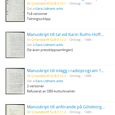
SE Q Handskrift 52:B:5:12:1
Omslag
1986
Del av
Sara Lidmans arkiv
Två versioner
Tidningsurklipp
Manuskript till tal vid Karin Ruths-Hoffmans bår
SE Q Handskrift 52:B:5:12:2
Omslag
1986
Del av
Sara Lidmans arkiv
(Se även pressklippsamlingen)
Manuskript till inlägg i radioprogram 19/3 1986
SE Q Handskrift 52:B:5:12:3
Omslag
1986
Del av
Sara Lidmans arkiv
2 versioner
Refuserat av OBS-kulturkvarten
Manuskript till anförande på Göteborgs stadsteaters soaré till stöd för ANC
SE Q Handskrift 52:B:5:11:2
Omslag
1985