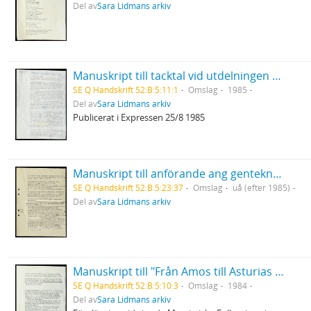
Del av
Sara Lidmans arkiv
Manuskript till tacktal vid utdelningen av Selma Lagerlöfs litteraturpris
SE Q Handskrift 52:B:5:11:1
Omslag
1985
Del av
Sara Lidmans arkiv
Publicerat i Expressen 25/8 1985
Manuskript till anförande ang genteknologi
SE Q Handskrift 52:B:5:23:37
Omslag
uå (efter 1985)
Del av
Sara Lidmans arkiv
Manuskript till "Från Amos till Asturias - några tankar om rättvisa, kärlek och död.
SE Q Handskrift 52:B:5:10:3
Omslag
1984
Del av
Sara Lidmans arkiv