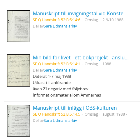
Manuskript till invigningstal vid Konstens vecka i Strömstad
SE Q Handskrift 52:B:5:14:6
Omslag
2-9/10 1988
Del av
Sara Lidmans arkiv
Min bild för livet - ett bokprojekt i anslutning till Cancerfondens Rädda Livet - vecka
SE Q Handskrift 52:B:5:14:1
Omslag
1988
Del av
Sara Lidmans arkiv
Daterat 1-7 maj 1988
Utkast till anförande
även 21 negativ med följebrev
Informationsmaterial om Ammarnäs
Manuskript till inlägg i OBS-kulturen
SE Q Handskrift 52:B:5:14:5
Omslag
augusti 1988
Del av
Sara Lidmans arkiv