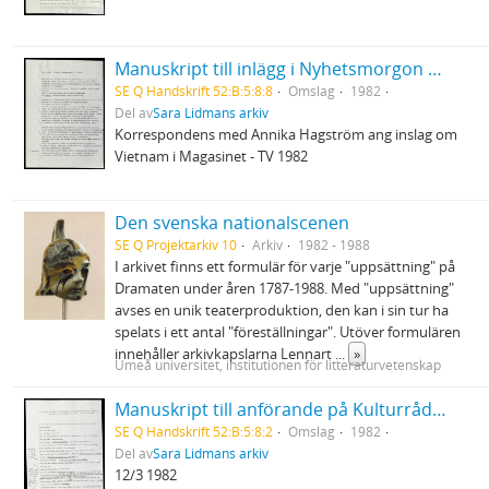
Manuskript till inlägg i Nyhetsmorgon P1 8/12 1982
SE Q Handskrift 52:B:5:8:8
Omslag
1982
Del av
Sara Lidmans arkiv
Korrespondens med Annika Hagström ang inslag om
Vietnam i Magasinet - TV 1982
Den svenska nationalscenen
SE Q Projektarkiv 10
Arkiv
1982 - 1988
I arkivet finns ett formulär för varje "uppsättning" på
Dramaten under åren 1787-1988. Med "uppsättning"
avses en unik teaterproduktion, den kan i sin tur ha
spelats i ett antal "föreställningar". Utöver formulären
innehåller arkivkapslarna Lennart
...
»
Umeå universitet, institutionen för litteraturvetenskap
Manuskript till anförande på Kulturrådets och skolöverstyrelsens konferens om svenskämnets ställning i skolan
SE Q Handskrift 52:B:5:8:2
Omslag
1982
Del av
Sara Lidmans arkiv
12/3 1982