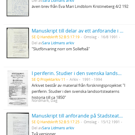
Del av
Sara Lidmans arkiv
även brev från Eva Mari Lindblom Kristineberg 4/2 192
Manuskript till delar av ett anförande i Arvidsjaur för inlandsbanans räddning
SE Q Handskrift 52:B:5:17:19
Omslag
16/8 1991
Del av
Sara Lidmans arkiv
"Slutförvaring norr om Sollefteå"
I periferin. Studier i den svenska landsortsteaterns historia till ca 1850
SE Q Projektarkiv 11
Arkiv
1991 - 1994
Arkivet består av material från forskningsprojektet "I
periferin. Studier i den svenska landsortsteaterns
historia till ca 1850"
Nordmark, Dag
Manuskript till anförande på Stadsteatern, Stockholm på möte för ANC och Nadine Gordimer
SE Q Handskrift 52:B:5:17:25
Omslag
15/12 1991
Del av
Sara Lidmans arkiv
Två versioner