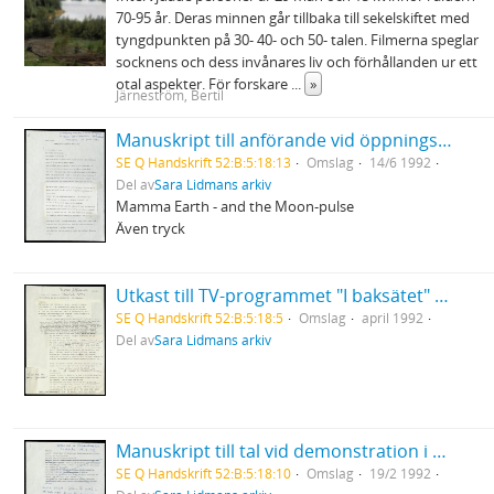
70-95 år. Deras minnen går tillbaka till sekelskiftet med
tyngdpunkten på 30- 40- och 50- talen. Filmerna speglar
socknens och dess invånares liv och förhållanden ur ett
otal aspekter. För forskare
...
»
Järneström, Bertil
Manuskript till anförande vid öppningsceremonin på den 10:e kongressen för gynekologi och obstetrik i Konserthuset, Stockholm
SE Q Handskrift 52:B:5:18:13
Omslag
14/6 1992
Del av
Sara Lidmans arkiv
Mamma Earth - and the Moon-pulse
Även tryck
Utkast till TV-programmet "I baksätet" Sara Lidman på Långholmen
SE Q Handskrift 52:B:5:18:5
Omslag
april 1992
Del av
Sara Lidmans arkiv
Manuskript till tal vid demonstration i Lycksele mot rasism
SE Q Handskrift 52:B:5:18:10
Omslag
19/2 1992