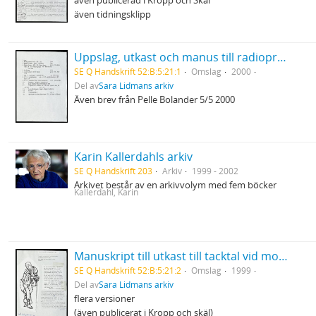
även publicerad i Kropp och Skäl
även tidningsklipp
Uppslag, utkast och manus till radioprogrammet Sommar
SE Q Handskrift 52:B:5:21:1
Omslag
2000
Del av
Sara Lidmans arkiv
Även brev från Pelle Bolander 5/5 2000
Karin Kallerdahls arkiv
SE Q Handskrift 203
Arkiv
1999 - 2002
Arkivet består av en arkivvolym med fem böcker
Kallerdahl, Karin
Manuskript till utkast till tacktal vid mottagandet av Pilotpriset
SE Q Handskrift 52:B:5:21:2
Omslag
1999
Del av
Sara Lidmans arkiv
flera versioner
(även publicerat i Kropp och skäl)