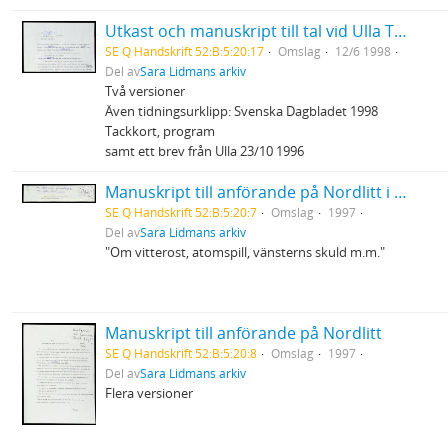
Utkast och manuskript till tal vid Ulla Torpes bår
SE Q Handskrift 52:B:5:20:17
Omslag
12/6 1998
Del av
Sara Lidmans arkiv
Två versioner
Även tidningsurklipp: Svenska Dagbladet 1998
Tackkort, program
samt ett brev från Ulla 23/10 1996
Manuskript till anförande på Nordlitt i Skellefteå
SE Q Handskrift 52:B:5:20:7
Omslag
1997
Del av
Sara Lidmans arkiv
"Om vitterost, atomspill, vänsterns skuld m.m."
Manuskript till anförande på Nordlitt
SE Q Handskrift 52:B:5:20:8
Omslag
1997
Del av
Sara Lidmans arkiv
Flera versioner