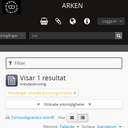
ARKEN
Logga in
ökingångar
Filter
Visar 1 resultat
Arkivbeskrivning
Handlingar rörande drottning Kristina
Utökade sökmöjligheter
Förhandsgranska utskrift
Visa:
Riktning:
Fallande
Sortera:
Startdatum