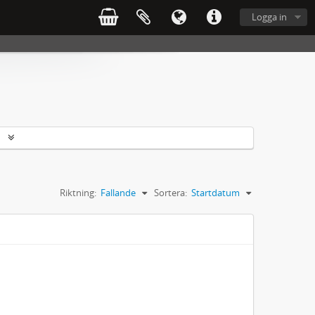
Logga in
r
Riktning:
Fallande
Sortera:
Startdatum