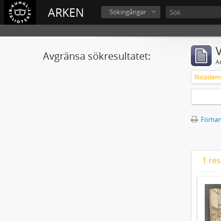
ARKEN
Sökingångar
V
Avgränsa sökresultatet:
A
Nicodemu
Förhan
1 res