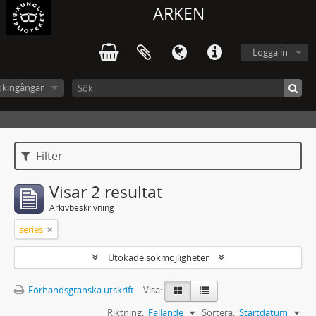
ARKEN
Logga in
ökingångar
Filter
Visar 2 resultat
Arkivbeskrivning
series
Utökade sökmöjligheter
Förhandsgranska utskrift
Visa:
Riktning:
Fallande
Sortera:
Startdatum