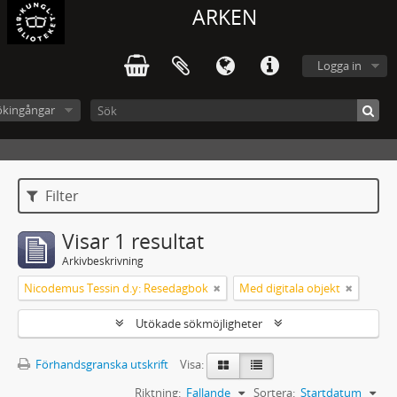
ARKEN
Logga in
ökingångar
Filter
Visar 1 resultat
Arkivbeskrivning
Nicodemus Tessin d.y: Resedagbok
Med digitala objekt
Utökade sökmöjligheter
Förhandsgranska utskrift
Visa:
Riktning:
Fallande
Sortera:
Startdatum