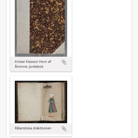
Krister Klasson Horn af
Åminne: Jordebok
Rålambska dräktboken