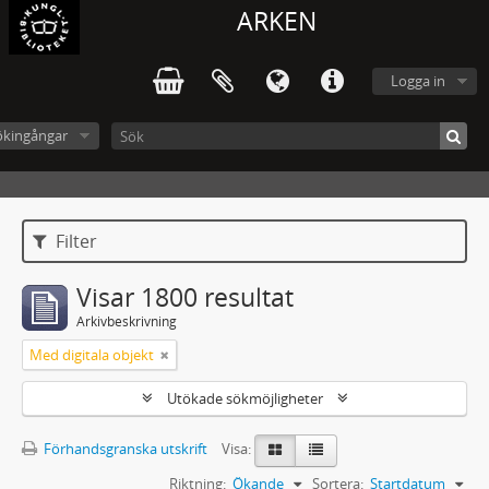
ARKEN
Logga in
ökingångar
Filter
Visar 1800 resultat
Arkivbeskrivning
Med digitala objekt
Utökade sökmöjligheter
Förhandsgranska utskrift
Visa:
Riktning:
Ökande
Sortera:
Startdatum