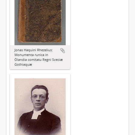
Jonas Haquini Rhezelius:
Monumenta runica in
Ölandia comitatu Regni Sveciæ
Gothiaquæ