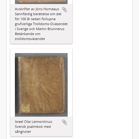
Avskrifter av Jöns Horneaus
Sannfärdig berättelse om det
för 100 år sedan förlupna
grufverliga Trolldoms-Oväsendet
i Sverige och Martin Brunnerus
Betänkande om
trolldomsväsendet
Israel Olai Leimontinus:
Svensk psalmbok med
sångnoter