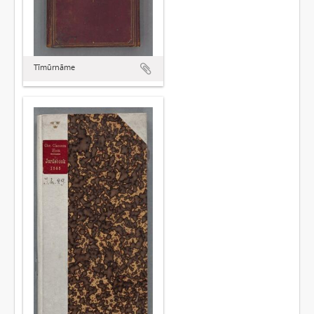
Tīmūrnāme