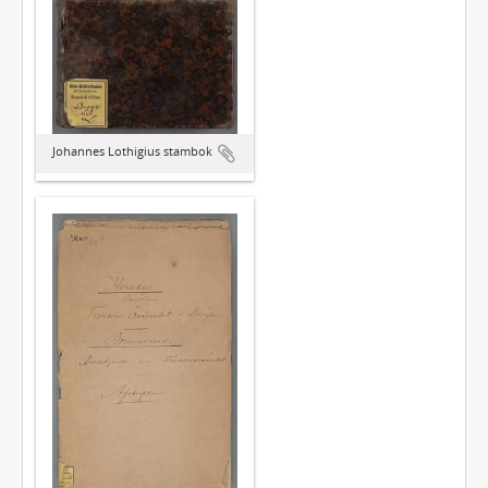
Johannes Lothigius stambok