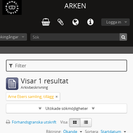
ARKEN
Logga in
ökingångar
Filter
Visar 1 resultat
Arkivbeskrivning
Arne Ebers samling, tillägg
Utökade sökmöjligheter
Förhandsgranska utskrift
Visa:
Riktning:
Ökande
Sortera:
Startdatum