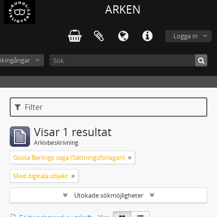
ARKEN
Logga in
ökingångar
Filter
Visar 1 resultat
Arkivbeskrivning
Gösta Berlings saga (Sättningsförlagan)
Med digitala objekt
Utökade sökmöjligheter