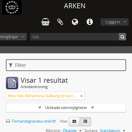
ARKEN
Logga in
ökingångar
Filter
Visar 1 resultat
Arkivbeskrivning
Brev från Wilhelmina Stålberg till löjtn. Ridderstad 1857
Utökade sökmöjligheter
Förhandsgranska utskrift
Visa:
Riktning:
Ökande
Sortera:
Startdatum