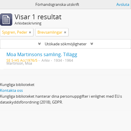
Förhandsgranska utskrift
Avsluta
Visar 1 resultat
Arkivbeskrivning
Sjögren, Peder
Brevsamlingar
Utökade sökmöjligheter
Moa Martinsons samling. Tillägg
SE S-HS Acc1976/5
Arkiv
1934 - 1964
Martinson, Moa
Kungliga biblioteket
Kontakta oss
Kungliga biblioteket hanterar dina personuppgifter i enlighet med EU:s
dataskyddsförordning (2018), GDPR.