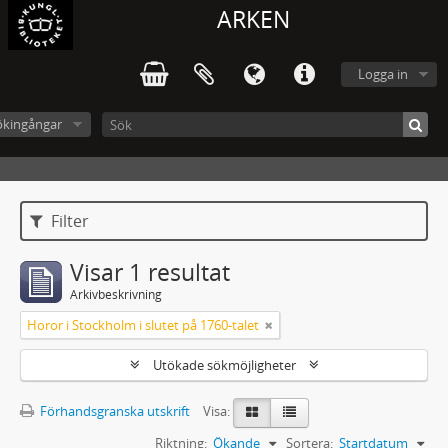
ARKEN
Logga in
ökingångar
Filter
Visar 1 resultat
Arkivbeskrivning
Horor i Stockholm i slutet på 1760-talet
Utökade sökmöjligheter
Förhandsgranska utskrift
Visa:
Riktning:
Ökande
Sortera:
Startdatum