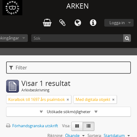
ARKEN
Logga in
ökingångar
Filter
Visar 1 resultat
Arkivbeskrivning
Koralbok till 1697 års psalmbok
Med digitala objekt
Utökade sökmöjligheter
Förhandsgranska utskrift
Visa:
Riktning:
Ökande
Sortera:
Startdatum