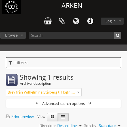
ARKEN
Log in
Browse
Filters
Showing 1 results
Archival description
Brev från Wilhelmina Stålberg till löjtn. Ridderstad 1857
Advanced search options
Print preview
View:
Direction:
Descending
Sort by:
Start date