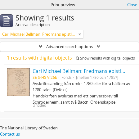
Print preview
Close
Showing 1 results
Archival description
Carl Michael Bellman: Fredmans epistlar och sånger m.fl. Bellman-texter
Advanced search options
1 results with digital objects
Show results with digital objects
Carl Michael Bellman: Fredmans epistlar och sånger m.fl. Bellman-texter
SE S-HS Vf26b
Fonds
[mellan 1780 och 1785?]
Avskriftssamling från omkr. 1780 eller förra hälften av
1780-talet. [Defekt]
Handskriften avslutas med ett par versbrev till
Schröderheim, samt två Bacchi Ordenskapitel
Untitled
The National Library of Sweden
Contact us