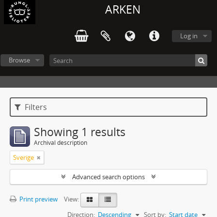
ARKEN
Log in
Browse
Filters
Showing 1 results
Archival description
Sverige
Advanced search options
Print preview
View:
Direction:
Descending
Sort by:
Start date