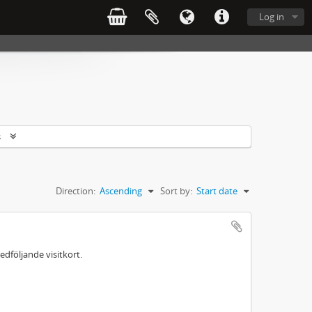
Log in
s
Direction:
Ascending
Sort by:
Start date
dföljande visitkort.