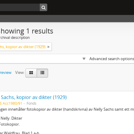
Showing 1 results
chival description
hs, kopior av dikter (1929)
Advanced search option
preview
View:
 Sachs, kopior av dikter (1929)
S Acc1980/91
Fonds
gen innehåller fotokopior av dikter (handskrivna) av Nelly Sachs samt ett me
 Nelly: Dikter
Fotokopior.
er Waldfrau. Blad 1 a-b.