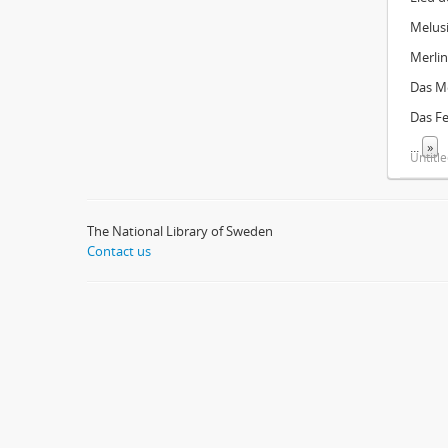
Melusi
Merlin
Das Me
Das Fe
...
»
Untitl
The National Library of Sweden
Contact us