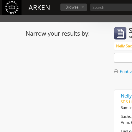
ARKEN
Browse
Narrow your results by:
Ar
Nelly Sac
Print 
Nelly
SE S-H
Samlin
Sachs,
Anm. 
Lied d