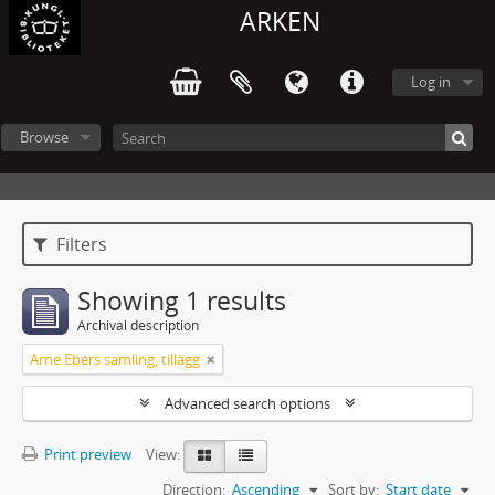
ARKEN
Log in
Browse
Filters
Showing 1 results
Archival description
Arne Ebers samling, tillägg
Advanced search options
Print preview
View:
Direction:
Ascending
Sort by:
Start date