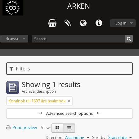
ARKEN
Log in
Browse
Filters
Showing 1 results
Archival description
Koralbok till 1697 års psalmbok
Advanced search options
Print preview
View:
Direction:
Ascending
Sort by:
Start date