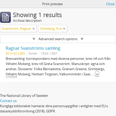
Print preview
Close
Showing 1 results
Archival description
Svanström, Ragnar
Grimberg, Eva
Advanced search options
Ragnar Svanströms samling
SE S-HS L205
Fonds
1929--1987
Brevsamling: korrespondens med diverse personer, brev till och från
Vilhelm Moberg, brev till Greta Svanström. Manuskript: egna och
andras. Dossierer: Folke Bernadotte, Graham Greene, Grimbergs,
Vilhelm Moberg, Herbert Tingsten, Valkommittén i Saar,
...
»
Untitled
The National Library of Sweden
Contact us
Kungliga biblioteket hanterar dina personuppgifter i enlighet med EU:s
dataskyddsförordning (2018), GDPR.