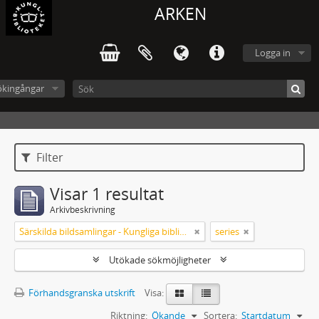
ARKEN
Logga in
ökingångar
Filter
Visar 1 resultat
Arkivbeskrivning
Särskilda bildsamlingar - Kungliga biblioteket
series
Utökade sökmöjligheter
Förhandsgranska utskrift
Visa:
Riktning:
Ökande
Sortera:
Startdatum