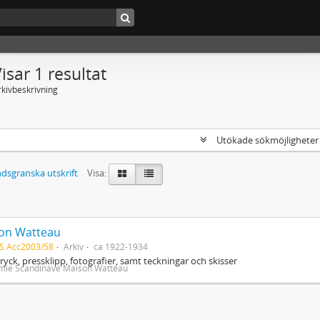
isar 1 resultat
rkivbeskrivning
Utökade sökmöjlighete
dsgranska utskrift
Visa:
on Watteau
S Acc2003/58
Arkiv
ca 1922-1934
tryck, pressklipp, fotografier, samt teckningar och skisser
mie Scandinave Maison Watteau