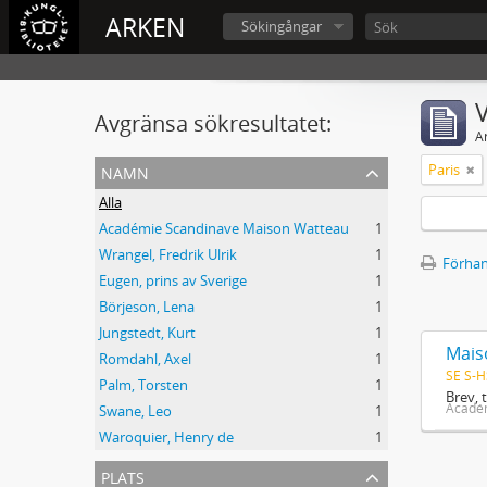
ARKEN
Sökingångar
V
Avgränsa sökresultatet:
A
namn
Paris
Alla
Académie Scandinave Maison Watteau
1
Wrangel, Fredrik Ulrik
1
Förhan
Eugen, prins av Sverige
1
Börjeson, Lena
1
Jungstedt, Kurt
1
Mais
Romdahl, Axel
1
SE S-H
Palm, Torsten
1
Brev, 
Acadé
Swane, Leo
1
Waroquier, Henry de
1
plats