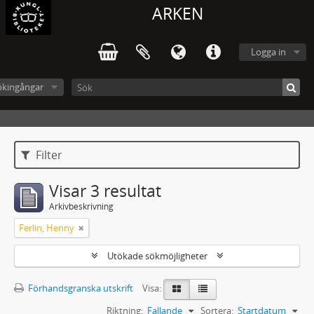
ARKEN
Logga in
ökingångar
Filter
Visar 3 resultat
Arkivbeskrivning
Ferlin, Henny
Utökade sökmöjligheter
Förhandsgranska utskrift
Visa:
Riktning:
Fallande
Sortera:
Startdatum