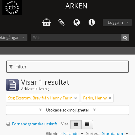
ARKEN
Logga in
ökingångar
Filter
Visar 1 resultat
Arkivbeskrivning
Stig Ekström: Brev från Henny Ferlin
Ferlin, Henny
Utökade sökmöjligheter
Förhandsgranska utskrift
Visa:
Riktning:
Fallande
Sortera:
Startdatum