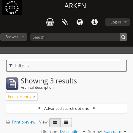
ARKEN
Log in
Browse
Filters
Showing 3 results
Archival description
Ferlin, Henny
Advanced search options
Print preview
View:
Direction:
Descending
Sort by:
Start date