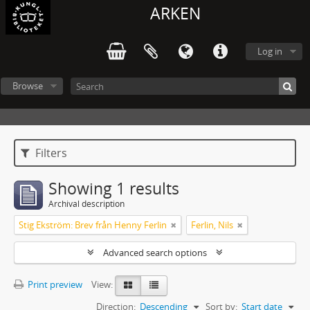
ARKEN
Log in
Browse
Filters
Showing 1 results
Archival description
Stig Ekström: Brev från Henny Ferlin
Ferlin, Nils
Advanced search options
Print preview
View:
Direction:
Descending
Sort by:
Start date