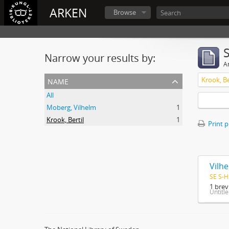
ARKEN
Browse
Narrow your results by:
Ar
name
Krook, Be
All
Moberg, Vilhelm
1
Krook, Bertil
1
Print 
Vilhe
SE S-H
1 brev
Untitl