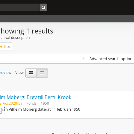
Showing 1 results
chival description
rtil
Advanced search option
preview
View:
lm Moberg: Brev till Bertil Krook
S Acc2020/59
Fonds
1950
 från Vilhelm Moberg daterat 11 februari 1950
ed