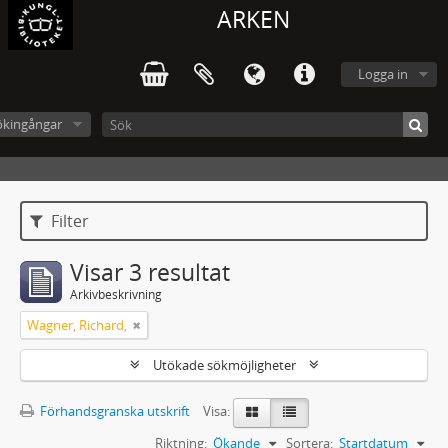
ARKEN
Logga in
ökingångar
Filter
Visar 3 resultat
Arkivbeskrivning
Wagner, Richard,
Utökade sökmöjligheter
Förhandsgranska utskrift
Visa:
Riktning:
Ökande
Sortera:
Startdatum