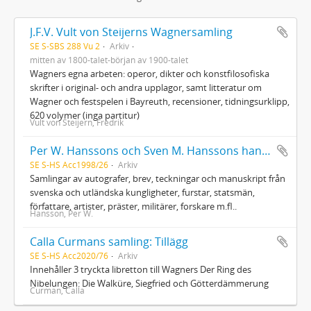
J.F.V. Vult von Steijerns Wagnersamling
SE S-SBS 288 Vu 2
Arkiv
mitten av 1800-talet-början av 1900-talet
Wagners egna arbeten: operor, dikter och konstfilosofiska
skrifter i original- och andra upplagor, samt litteratur om
Wagner och festspelen i Bayreuth, recensioner, tidningsurklipp,
620 volymer (inga partitur)
Vult von Steijern, Fredrik
Per W. Hanssons och Sven M. Hanssons handskriftssamling
SE S-HS Acc1998/26
Arkiv
Samlingar av autografer, brev, teckningar och manuskript från
svenska och utländska kungligheter, furstar, statsmän,
författare, artister, präster, militärer, forskare m.fl..
Hansson, Per W.
Calla Curmans samling: Tillägg
SE S-HS Acc2020/76
Arkiv
Innehåller 3 tryckta libretton till Wagners Der Ring des
Nibelungen: Die Walküre, Siegfried och Götterdämmerung
Curman, Calla