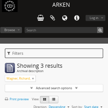
ARKEN
Log in
Browse
Filters
Showing 3 results
Archival description
Wagner, Richard,
Advanced search options
Print preview
View:
Direction:
Descending
Sort by:
Start date