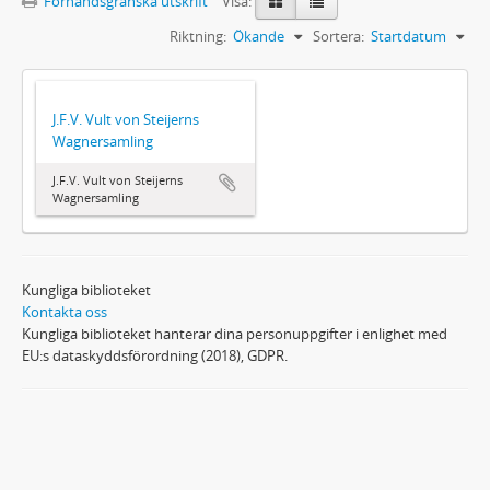
Förhandsgranska utskrift
Visa:
Riktning:
Ökande
Sortera:
Startdatum
J.F.V. Vult von Steijerns
Wagnersamling
J.F.V. Vult von Steijerns
Wagnersamling
Kungliga biblioteket
Kontakta oss
Kungliga biblioteket hanterar dina personuppgifter i enlighet med
EU:s dataskyddsförordning (2018), GDPR.