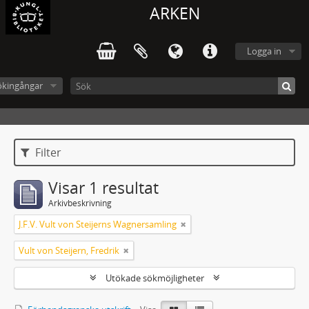
ARKEN
Logga in
ökingångar
Filter
Visar 1 resultat
Arkivbeskrivning
J.F.V. Vult von Steijerns Wagnersamling
Vult von Steijern, Fredrik
Utökade sökmöjligheter