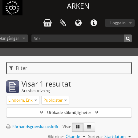
ARKEN
Logga in
ökingångar
Filter
Visar 1 resultat
Arkivbeskrivning
Lindorm, Erik
Publicister
Utökade sökmöjligheter
Förhandsgranska utskrift
Visa:
Riktning:
Ökande
Sortera:
Startdatum