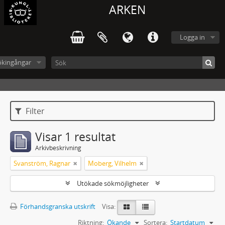
ARKEN
Logga in
ökingångar
Filter
Visar 1 resultat
Arkivbeskrivning
Svanström, Ragnar
Moberg, Vilhelm
Utökade sökmöjligheter
Förhandsgranska utskrift
Visa:
Riktning:
Ökande
Sortera:
Startdatum