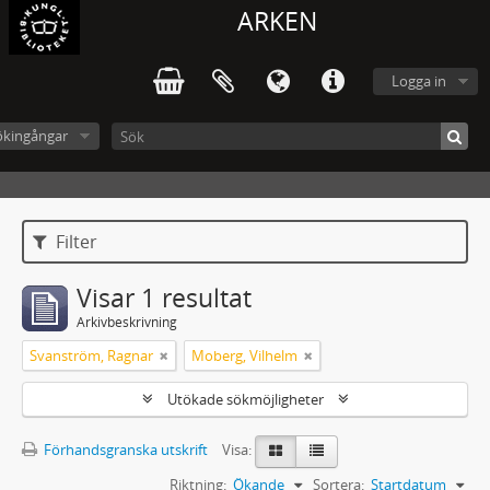
ARKEN
Logga in
ökingångar
Filter
Visar 1 resultat
Arkivbeskrivning
Svanström, Ragnar
Moberg, Vilhelm
Utökade sökmöjligheter
Förhandsgranska utskrift
Visa:
Riktning:
Ökande
Sortera:
Startdatum