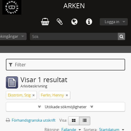
ARKEN
Logga in
ökingångar
Filter
Visar 1 resultat
Arkivbeskrivning
Ekström, Stig
Ferlin, Henny
Utökade sökmöjligheter
Förhandsgranska utskrift
Visa:
Riktning:
Fallande
Sortera:
Startdatum