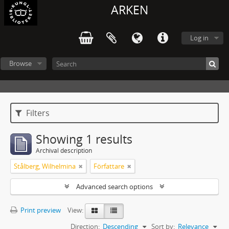
ARKEN
Log in
Browse
Filters
Showing 1 results
Archival description
Stålberg, Wilhelmina
Författare
Advanced search options
Print preview
View:
Direction:
Descending
Sort by:
Relevance